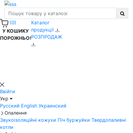
Каталог
(0)
продукції
У КОШИКУ
РОЗПРОДАЖ
ПОРОЖНЬО!
Ввійти
Укр
Русский
English
Украинский
Опалення
Звукоізоляційні кожухи
Піч буржуйки
Твердопаливні
котли