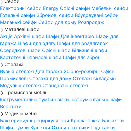
Сейфи
Електронні сейфи
Energy
Офісні сейфи
Мебельні сейфи
Готельні сейфи
Збройові сейфи
Вбудовувані сейфи
Маленькі сейфи
Сейфи для дому
Розпродаж
Металеві шафи
Акція
Архівні шафи
Шафи Для інвентарю
Шафи для
гаража
Шафи для одягу
Шафи для роздягалок
Осередкові шафи
Офісні шафи
Білизняні шафи
Картотечні і файлові шафи
Шафи для зброї
Стелажі
Вузькі стелажі
Для гаража
Збірно-розбірні
Офісні
Промислові
Стелажі для дому
Стелажі складські
Модульні стелажі
Стандартні стелажі
Промислові меблі
Інструментальні тумби і візки
Інструментальні шафи
Верстати
Медичні меблі
Бактерицидні рециркулятори
Крісла
Ліжка
Банкетки
Шафи
Тумби
Кушетки
Столи і столики
Підставки