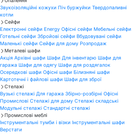
Опалення
Звукоізоляційні кожухи
Піч буржуйки
Твердопаливні
котли
Сейфи
Електронні сейфи
Energy
Офісні сейфи
Мебельні сейфи
Готельні сейфи
Збройові сейфи
Вбудовувані сейфи
Маленькі сейфи
Сейфи для дому
Розпродаж
Металеві шафи
Акція
Архівні шафи
Шафи Для інвентарю
Шафи для
гаража
Шафи для одягу
Шафи для роздягалок
Осередкові шафи
Офісні шафи
Білизняні шафи
Картотечні і файлові шафи
Шафи для зброї
Стелажі
Вузькі стелажі
Для гаража
Збірно-розбірні
Офісні
Промислові
Стелажі для дому
Стелажі складські
Модульні стелажі
Стандартні стелажі
Промислові меблі
Інструментальні тумби і візки
Інструментальні шафи
Верстати