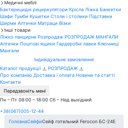
Медичні меблі
Бактерицидні рециркулятори
Крісла
Ліжка
Банкетки
Шафи
Тумби
Кушетки
Столи і столики
Підставки
Ширми
Аптечки
Матраци
Візки
Інші товари
Ліжко панцирне
Розпродаж
РОЗПРОДАЖ МАНГАЛИ
Аптечки
Поштові ящики
Гардеробні лавки
Ключниці
Мангали
Індивідуальне замовлення
Каталог продукції
РОЗПРОДАЖ
Про компанію
Доставка і оплата
Новини та статті
Контакти
Передзвоніть мені
Пн – Пт 08:00 – 18:00 Сб – Нед выхідний
+38(067)005-12-44
Головна
Сейфи
Сейф готельний Ferocon БС-24E