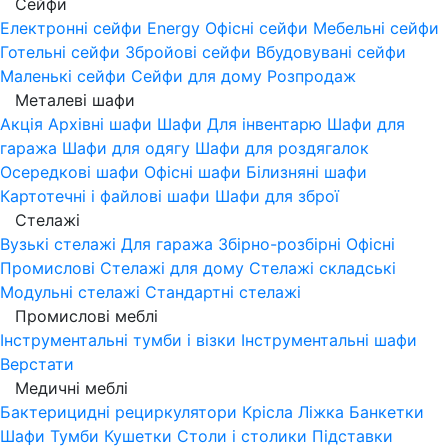
Сейфи
Електронні сейфи
Energy
Офісні сейфи
Мебельні сейфи
Готельні сейфи
Збройові сейфи
Вбудовувані сейфи
Маленькі сейфи
Сейфи для дому
Розпродаж
Металеві шафи
Акція
Архівні шафи
Шафи Для інвентарю
Шафи для
гаража
Шафи для одягу
Шафи для роздягалок
Осередкові шафи
Офісні шафи
Білизняні шафи
Картотечні і файлові шафи
Шафи для зброї
Стелажі
Вузькі стелажі
Для гаража
Збірно-розбірні
Офісні
Промислові
Стелажі для дому
Стелажі складські
Модульні стелажі
Стандартні стелажі
Промислові меблі
Інструментальні тумби і візки
Інструментальні шафи
Верстати
Медичні меблі
Бактерицидні рециркулятори
Крісла
Ліжка
Банкетки
Шафи
Тумби
Кушетки
Столи і столики
Підставки