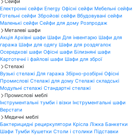
Сейфи
Електронні сейфи
Energy
Офісні сейфи
Мебельні сейфи
Готельні сейфи
Збройові сейфи
Вбудовувані сейфи
Маленькі сейфи
Сейфи для дому
Розпродаж
Металеві шафи
Акція
Архівні шафи
Шафи Для інвентарю
Шафи для
гаража
Шафи для одягу
Шафи для роздягалок
Осередкові шафи
Офісні шафи
Білизняні шафи
Картотечні і файлові шафи
Шафи для зброї
Стелажі
Вузькі стелажі
Для гаража
Збірно-розбірні
Офісні
Промислові
Стелажі для дому
Стелажі складські
Модульні стелажі
Стандартні стелажі
Промислові меблі
Інструментальні тумби і візки
Інструментальні шафи
Верстати
Медичні меблі
Бактерицидні рециркулятори
Крісла
Ліжка
Банкетки
Шафи
Тумби
Кушетки
Столи і столики
Підставки