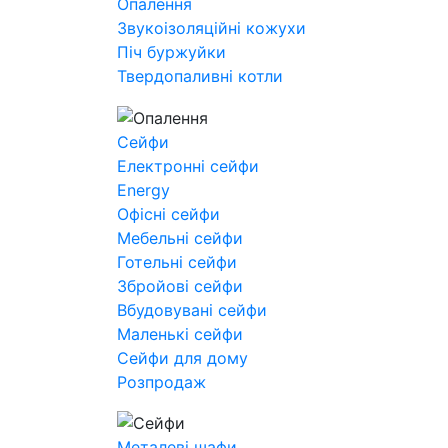
Опалення
Звукоізоляційні кожухи
Піч буржуйки
Твердопаливні котли
Сейфи
Електронні сейфи
Energy
Офісні сейфи
Мебельні сейфи
Готельні сейфи
Збройові сейфи
Вбудовувані сейфи
Маленькі сейфи
Сейфи для дому
Розпродаж
Металеві шафи