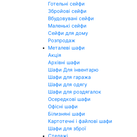
Готельні сейфи
Збройові сейфи
Вбудовувані сейфи
Маленькі сейфи
Сейфи для дому
Розпродаж
Металеві шафи
Акція
Архівні шафи
Шафи Для інвентарю
Шафи для гаража
Шафи для одягу
Шафи для роздягалок
Осередкові шафи
Офісні шафи
Білизняні шафи
Картотечні і файлові шафи
Шафи для зброї
Стелажі