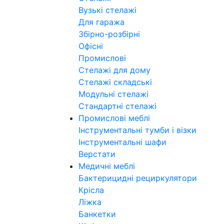
Вузькі стелажі
Для гаража
Збірно-розбірні
Офісні
Промислові
Стелажі для дому
Стелажі складські
Модульні стелажі
Стандартні стелажі
Промислові меблі
Інструментальні тумби і візки
Інструментальні шафи
Верстати
Медичні меблі
Бактерицидні рециркулятори
Крісла
Ліжка
Банкетки