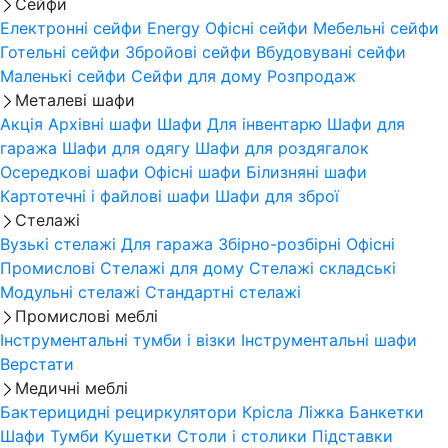
Сейфи
Електронні сейфи
Energy
Офісні сейфи
Мебельні сейфи
Готельні сейфи
Збройові сейфи
Вбудовувані сейфи
Маленькі сейфи
Сейфи для дому
Розпродаж
Металеві шафи
Акція
Архівні шафи
Шафи Для інвентарю
Шафи для
гаража
Шафи для одягу
Шафи для роздягалок
Осередкові шафи
Офісні шафи
Білизняні шафи
Картотечні і файлові шафи
Шафи для зброї
Стелажі
Вузькі стелажі
Для гаража
Збірно-розбірні
Офісні
Промислові
Стелажі для дому
Стелажі складські
Модульні стелажі
Стандартні стелажі
Промислові меблі
Інструментальні тумби і візки
Інструментальні шафи
Верстати
Медичні меблі
Бактерицидні рециркулятори
Крісла
Ліжка
Банкетки
Шафи
Тумби
Кушетки
Столи і столики
Підставки