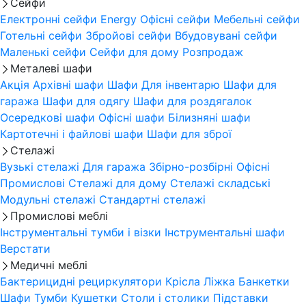
Сейфи
Електронні сейфи
Energy
Офісні сейфи
Мебельні сейфи
Готельні сейфи
Збройові сейфи
Вбудовувані сейфи
Маленькі сейфи
Сейфи для дому
Розпродаж
Металеві шафи
Акція
Архівні шафи
Шафи Для інвентарю
Шафи для
гаража
Шафи для одягу
Шафи для роздягалок
Осередкові шафи
Офісні шафи
Білизняні шафи
Картотечні і файлові шафи
Шафи для зброї
Стелажі
Вузькі стелажі
Для гаража
Збірно-розбірні
Офісні
Промислові
Стелажі для дому
Стелажі складські
Модульні стелажі
Стандартні стелажі
Промислові меблі
Інструментальні тумби і візки
Інструментальні шафи
Верстати
Медичні меблі
Бактерицидні рециркулятори
Крісла
Ліжка
Банкетки
Шафи
Тумби
Кушетки
Столи і столики
Підставки