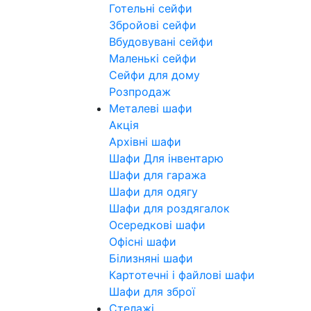
Готельні сейфи
Збройові сейфи
Вбудовувані сейфи
Маленькі сейфи
Сейфи для дому
Розпродаж
Металеві шафи
Акція
Архівні шафи
Шафи Для інвентарю
Шафи для гаража
Шафи для одягу
Шафи для роздягалок
Осередкові шафи
Офісні шафи
Білизняні шафи
Картотечні і файлові шафи
Шафи для зброї
Стелажі