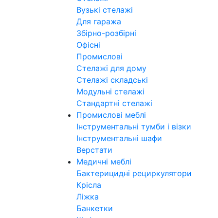
Вузькі стелажі
Для гаража
Збірно-розбірні
Офісні
Промислові
Стелажі для дому
Стелажі складські
Модульні стелажі
Стандартні стелажі
Промислові меблі
Інструментальні тумби і візки
Інструментальні шафи
Верстати
Медичні меблі
Бактерицидні рециркулятори
Крісла
Ліжка
Банкетки