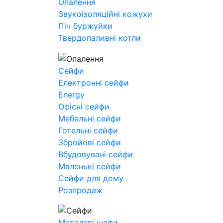
Опалення
Звукоізоляційні кожухи
Піч буржуйки
Твердопаливні котли
Сейфи
Електронні сейфи
Energy
Офісні сейфи
Мебельні сейфи
Готельні сейфи
Збройові сейфи
Вбудовувані сейфи
Маленькі сейфи
Сейфи для дому
Розпродаж
Металеві шафи