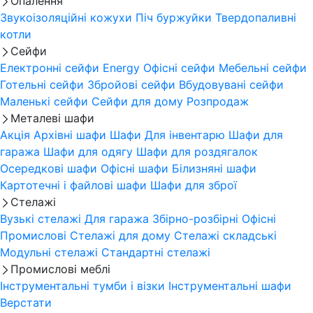
Опалення
Звукоізоляційні кожухи
Піч буржуйки
Твердопаливні
котли
Сейфи
Електронні сейфи
Energy
Офісні сейфи
Мебельні сейфи
Готельні сейфи
Збройові сейфи
Вбудовувані сейфи
Маленькі сейфи
Сейфи для дому
Розпродаж
Металеві шафи
Акція
Архівні шафи
Шафи Для інвентарю
Шафи для
гаража
Шафи для одягу
Шафи для роздягалок
Осередкові шафи
Офісні шафи
Білизняні шафи
Картотечні і файлові шафи
Шафи для зброї
Стелажі
Вузькі стелажі
Для гаража
Збірно-розбірні
Офісні
Промислові
Стелажі для дому
Стелажі складські
Модульні стелажі
Стандартні стелажі
Промислові меблі
Інструментальні тумби і візки
Інструментальні шафи
Верстати