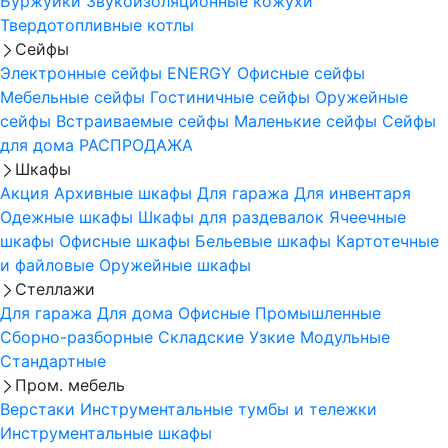
Буржуйки
Звукоизоляционные кожухи
Твердотопливные котлы
Сейфы
Электронные сейфы
ENERGY
Офисные сейфы
Мебельные сейфы
Гостиничные сейфы
Оружейные
сейфы
Встраиваемые сейфы
Маленькие сейфы
Сейфы
для дома
РАСПРОДАЖА
Шкафы
Акция
Архивные шкафы
Для гаража
Для инвентаря
Одежные шкафы
Шкафы для раздевалок
Ячеечные
шкафы
Офисные шкафы
Бельевые шкафы
Картотечные
и файловые
Оружейные шкафы
Стеллажи
Для гаража
Для дома
Офисные
Промышленные
Сборно-разборные
Складские
Узкие
Модульные
Стандартные
Пром. мебель
Верстаки
Инструментальные тумбы и тележки
Инструментальные шкафы