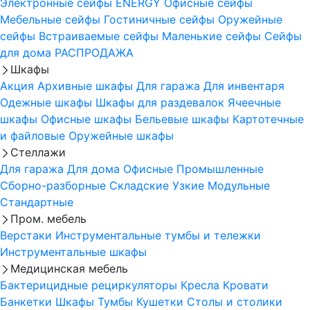
Электронные сейфы
ENERGY
Офисные сейфы
Мебельные сейфы
Гостиничные сейфы
Оружейные
сейфы
Встраиваемые сейфы
Маленькие сейфы
Сейфы
для дома
РАСПРОДАЖА
Шкафы
Акция
Архивные шкафы
Для гаража
Для инвентаря
Одежные шкафы
Шкафы для раздевалок
Ячеечные
шкафы
Офисные шкафы
Бельевые шкафы
Картотечные
и файловые
Оружейные шкафы
Стеллажи
Для гаража
Для дома
Офисные
Промышленные
Сборно-разборные
Складские
Узкие
Модульные
Стандартные
Пром. мебель
Верстаки
Инструментальные тумбы и тележки
Инструментальные шкафы
Медицинская мебель
Бактерицидные рециркуляторы
Кресла
Кровати
Банкетки
Шкафы
Тумбы
Кушетки
Столы и столики