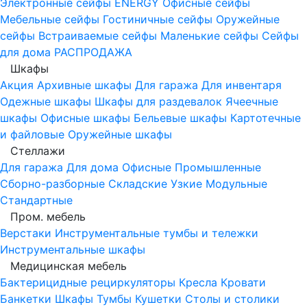
Электронные сейфы
ENERGY
Офисные сейфы
Мебельные сейфы
Гостиничные сейфы
Оружейные
сейфы
Встраиваемые сейфы
Маленькие сейфы
Сейфы
для дома
РАСПРОДАЖА
Шкафы
Акция
Архивные шкафы
Для гаража
Для инвентаря
Одежные шкафы
Шкафы для раздевалок
Ячеечные
шкафы
Офисные шкафы
Бельевые шкафы
Картотечные
и файловые
Оружейные шкафы
Стеллажи
Для гаража
Для дома
Офисные
Промышленные
Сборно-разборные
Складские
Узкие
Модульные
Стандартные
Пром. мебель
Верстаки
Инструментальные тумбы и тележки
Инструментальные шкафы
Медицинская мебель
Бактерицидные рециркуляторы
Кресла
Кровати
Банкетки
Шкафы
Тумбы
Кушетки
Столы и столики