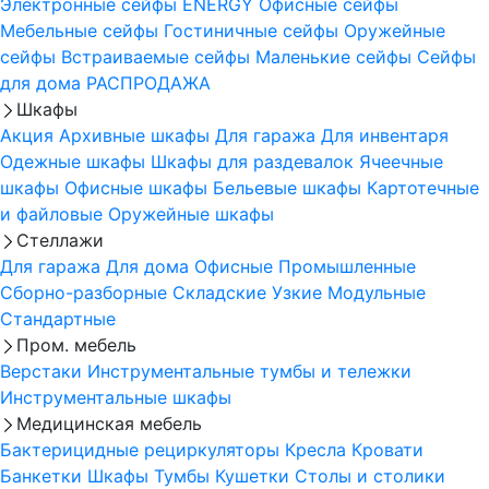
Электронные сейфы
ENERGY
Офисные сейфы
Мебельные сейфы
Гостиничные сейфы
Оружейные
сейфы
Встраиваемые сейфы
Маленькие сейфы
Сейфы
для дома
РАСПРОДАЖА
Шкафы
Акция
Архивные шкафы
Для гаража
Для инвентаря
Одежные шкафы
Шкафы для раздевалок
Ячеечные
шкафы
Офисные шкафы
Бельевые шкафы
Картотечные
и файловые
Оружейные шкафы
Стеллажи
Для гаража
Для дома
Офисные
Промышленные
Сборно-разборные
Складские
Узкие
Модульные
Стандартные
Пром. мебель
Верстаки
Инструментальные тумбы и тележки
Инструментальные шкафы
Медицинская мебель
Бактерицидные рециркуляторы
Кресла
Кровати
Банкетки
Шкафы
Тумбы
Кушетки
Столы и столики