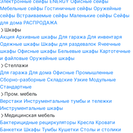
Электронные сейфы
ENERGY
Офисные сейфы
Мебельные сейфы
Гостиничные сейфы
Оружейные
сейфы
Встраиваемые сейфы
Маленькие сейфы
Сейфы
для дома
РАСПРОДАЖА
Шкафы
Акция
Архивные шкафы
Для гаража
Для инвентаря
Одежные шкафы
Шкафы для раздевалок
Ячеечные
шкафы
Офисные шкафы
Бельевые шкафы
Картотечные
и файловые
Оружейные шкафы
Стеллажи
Для гаража
Для дома
Офисные
Промышленные
Сборно-разборные
Складские
Узкие
Модульные
Стандартные
Пром. мебель
Верстаки
Инструментальные тумбы и тележки
Инструментальные шкафы
Медицинская мебель
Бактерицидные рециркуляторы
Кресла
Кровати
Банкетки
Шкафы
Тумбы
Кушетки
Столы и столики