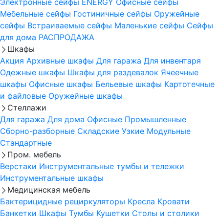
Электронные сейфы
ENERGY
Офисные сейфы
Мебельные сейфы
Гостиничные сейфы
Оружейные
сейфы
Встраиваемые сейфы
Маленькие сейфы
Сейфы
для дома
РАСПРОДАЖА
Шкафы
Акция
Архивные шкафы
Для гаража
Для инвентаря
Одежные шкафы
Шкафы для раздевалок
Ячеечные
шкафы
Офисные шкафы
Бельевые шкафы
Картотечные
и файловые
Оружейные шкафы
Стеллажи
Для гаража
Для дома
Офисные
Промышленные
Сборно-разборные
Складские
Узкие
Модульные
Стандартные
Пром. мебель
Верстаки
Инструментальные тумбы и тележки
Инструментальные шкафы
Медицинская мебель
Бактерицидные рециркуляторы
Кресла
Кровати
Банкетки
Шкафы
Тумбы
Кушетки
Столы и столики