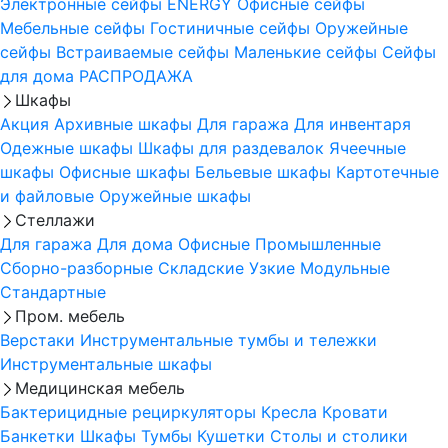
Электронные сейфы
ENERGY
Офисные сейфы
Мебельные сейфы
Гостиничные сейфы
Оружейные
сейфы
Встраиваемые сейфы
Маленькие сейфы
Сейфы
для дома
РАСПРОДАЖА
Шкафы
Акция
Архивные шкафы
Для гаража
Для инвентаря
Одежные шкафы
Шкафы для раздевалок
Ячеечные
шкафы
Офисные шкафы
Бельевые шкафы
Картотечные
и файловые
Оружейные шкафы
Стеллажи
Для гаража
Для дома
Офисные
Промышленные
Сборно-разборные
Складские
Узкие
Модульные
Стандартные
Пром. мебель
Верстаки
Инструментальные тумбы и тележки
Инструментальные шкафы
Медицинская мебель
Бактерицидные рециркуляторы
Кресла
Кровати
Банкетки
Шкафы
Тумбы
Кушетки
Столы и столики