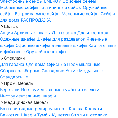
Электронные сейфы
ENERGY
Офисные сейфы
Мебельные сейфы
Гостиничные сейфы
Оружейные
сейфы
Встраиваемые сейфы
Маленькие сейфы
Сейфы
для дома
РАСПРОДАЖА
Шкафы
Акция
Архивные шкафы
Для гаража
Для инвентаря
Одежные шкафы
Шкафы для раздевалок
Ячеечные
шкафы
Офисные шкафы
Бельевые шкафы
Картотечные
и файловые
Оружейные шкафы
Стеллажи
Для гаража
Для дома
Офисные
Промышленные
Сборно-разборные
Складские
Узкие
Модульные
Стандартные
Пром. мебель
Верстаки
Инструментальные тумбы и тележки
Инструментальные шкафы
Медицинская мебель
Бактерицидные рециркуляторы
Кресла
Кровати
Банкетки
Шкафы
Тумбы
Кушетки
Столы и столики