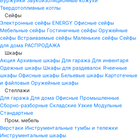
Буржуйки
Звукоизоляционные кожухи
Твердотопливные котлы
Сейфы
Электронные сейфы
ENERGY
Офисные сейфы
Мебельные сейфы
Гостиничные сейфы
Оружейные
сейфы
Встраиваемые сейфы
Маленькие сейфы
Сейфы
для дома
РАСПРОДАЖА
Шкафы
Акция
Архивные шкафы
Для гаража
Для инвентаря
Одежные шкафы
Шкафы для раздевалок
Ячеечные
шкафы
Офисные шкафы
Бельевые шкафы
Картотечные
и файловые
Оружейные шкафы
Стеллажи
Для гаража
Для дома
Офисные
Промышленные
Сборно-разборные
Складские
Узкие
Модульные
Стандартные
Пром. мебель
Верстаки
Инструментальные тумбы и тележки
Инструментальные шкафы