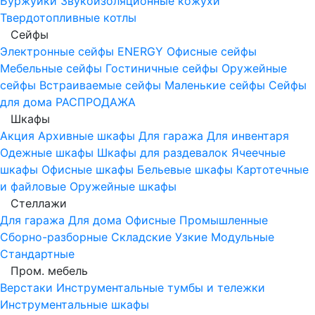
Буржуйки
Звукоизоляционные кожухи
Твердотопливные котлы
Сейфы
Электронные сейфы
ENERGY
Офисные сейфы
Мебельные сейфы
Гостиничные сейфы
Оружейные
сейфы
Встраиваемые сейфы
Маленькие сейфы
Сейфы
для дома
РАСПРОДАЖА
Шкафы
Акция
Архивные шкафы
Для гаража
Для инвентаря
Одежные шкафы
Шкафы для раздевалок
Ячеечные
шкафы
Офисные шкафы
Бельевые шкафы
Картотечные
и файловые
Оружейные шкафы
Стеллажи
Для гаража
Для дома
Офисные
Промышленные
Сборно-разборные
Складские
Узкие
Модульные
Стандартные
Пром. мебель
Верстаки
Инструментальные тумбы и тележки
Инструментальные шкафы