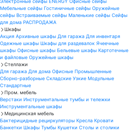
Электронные сейфы
ENERGY
Офисные сейфы
Мебельные сейфы
Гостиничные сейфы
Оружейные
сейфы
Встраиваемые сейфы
Маленькие сейфы
Сейфы
для дома
РАСПРОДАЖА
Шкафы
Акция
Архивные шкафы
Для гаража
Для инвентаря
Одежные шкафы
Шкафы для раздевалок
Ячеечные
шкафы
Офисные шкафы
Бельевые шкафы
Картотечные
и файловые
Оружейные шкафы
Стеллажи
Для гаража
Для дома
Офисные
Промышленные
Сборно-разборные
Складские
Узкие
Модульные
Стандартные
Пром. мебель
Верстаки
Инструментальные тумбы и тележки
Инструментальные шкафы
Медицинская мебель
Бактерицидные рециркуляторы
Кресла
Кровати
Банкетки
Шкафы
Тумбы
Кушетки
Столы и столики