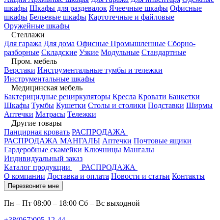
шкафы
Шкафы для раздевалок
Ячеечные шкафы
Офисные
шкафы
Бельевые шкафы
Картотечные и файловые
Оружейные шкафы
Стеллажи
Для гаража
Для дома
Офисные
Промышленные
Сборно-
разборные
Складские
Узкие
Модульные
Стандартные
Пром. мебель
Верстаки
Инструментальные тумбы и тележки
Инструментальные шкафы
Медицинская мебель
Бактерицидные рециркуляторы
Кресла
Кровати
Банкетки
Шкафы
Тумбы
Кушетки
Столы и столики
Подставки
Ширмы
Аптечки
Матрасы
Тележки
Другие товары
Панцирная кровать
РАСПРОДАЖА
РАСПРОДАЖА МАНГАЛЫ
Аптечки
Почтовые ящики
Гардеробные скамейки
Ключницы
Мангалы
Индивидуальный заказ
Каталог продукции
РАСПРОДАЖА
О компании
Доставка и оплата
Новости и статьи
Контакты
Перезвоните мне
Пн – Пт 08:00 – 18:00 Сб – Вс выходной
+38(067)005-12-44