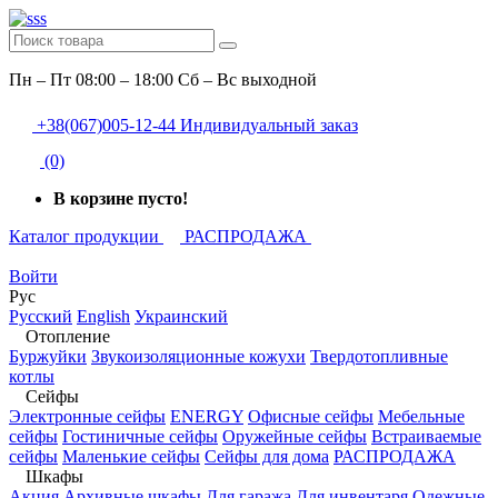
Пн – Пт 08:00 – 18:00 Сб – Вс выходной
+38(067)005-12-44
Индивидуальный заказ
(0)
В корзине пусто!
Каталог продукции
РАСПРОДАЖА
Войти
Рус
Русский
English
Украинский
Отопление
Буржуйки
Звукоизоляционные кожухи
Твердотопливные
котлы
Сейфы
Электронные сейфы
ENERGY
Офисные сейфы
Мебельные
сейфы
Гостиничные сейфы
Оружейные сейфы
Встраиваемые
сейфы
Маленькие сейфы
Сейфы для дома
РАСПРОДАЖА
Шкафы
Акция
Архивные шкафы
Для гаража
Для инвентаря
Одежные