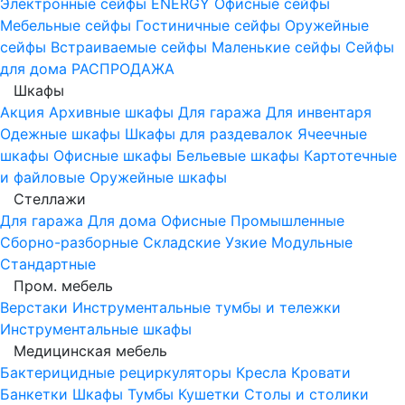
Электронные сейфы
ENERGY
Офисные сейфы
Мебельные сейфы
Гостиничные сейфы
Оружейные
сейфы
Встраиваемые сейфы
Маленькие сейфы
Сейфы
для дома
РАСПРОДАЖА
Шкафы
Акция
Архивные шкафы
Для гаража
Для инвентаря
Одежные шкафы
Шкафы для раздевалок
Ячеечные
шкафы
Офисные шкафы
Бельевые шкафы
Картотечные
и файловые
Оружейные шкафы
Стеллажи
Для гаража
Для дома
Офисные
Промышленные
Сборно-разборные
Складские
Узкие
Модульные
Стандартные
Пром. мебель
Верстаки
Инструментальные тумбы и тележки
Инструментальные шкафы
Медицинская мебель
Бактерицидные рециркуляторы
Кресла
Кровати
Банкетки
Шкафы
Тумбы
Кушетки
Столы и столики