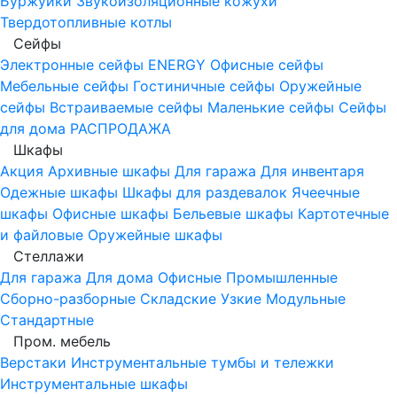
Буржуйки
Звукоизоляционные кожухи
Твердотопливные котлы
Сейфы
Электронные сейфы
ENERGY
Офисные сейфы
Мебельные сейфы
Гостиничные сейфы
Оружейные
сейфы
Встраиваемые сейфы
Маленькие сейфы
Сейфы
для дома
РАСПРОДАЖА
Шкафы
Акция
Архивные шкафы
Для гаража
Для инвентаря
Одежные шкафы
Шкафы для раздевалок
Ячеечные
шкафы
Офисные шкафы
Бельевые шкафы
Картотечные
и файловые
Оружейные шкафы
Стеллажи
Для гаража
Для дома
Офисные
Промышленные
Сборно-разборные
Складские
Узкие
Модульные
Стандартные
Пром. мебель
Верстаки
Инструментальные тумбы и тележки
Инструментальные шкафы