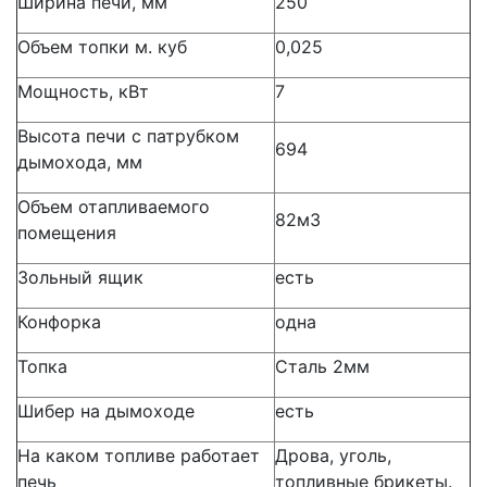
Ширина печи, мм
250
Объем топки м. куб
0,025
Мощность, кВт
7
Высота печи с патрубком
694
дымохода, мм
Объем отапливаемого
82м3
помещения
Зольный ящик
есть
Конфорка
одна
Топка
Сталь 2мм
Шибер на дымоходе
есть
На каком топливе работает
Дрова, уголь,
печь
топливные брикеты.