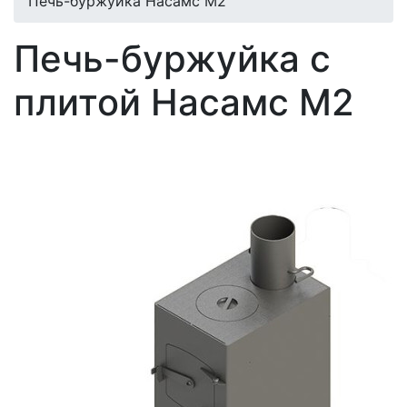
Печь-буржуйка Насамс М2
Печь-буржуйка с
плитой Насамс М2