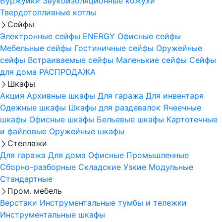
Буржуйки
Звукоизоляционные кожухи
Твердотопливные котлы
Сейфы
Электронные сейфы
ENERGY
Офисные сейфы
Мебельные сейфы
Гостиничные сейфы
Оружейные
сейфы
Встраиваемые сейфы
Маленькие сейфы
Сейфы
для дома
РАСПРОДАЖА
Шкафы
Акция
Архивные шкафы
Для гаража
Для инвентаря
Одежные шкафы
Шкафы для раздевалок
Ячеечные
шкафы
Офисные шкафы
Бельевые шкафы
Картотечные
и файловые
Оружейные шкафы
Стеллажи
Для гаража
Для дома
Офисные
Промышленные
Сборно-разборные
Складские
Узкие
Модульные
Стандартные
Пром. мебель
Верстаки
Инструментальные тумбы и тележки
Инструментальные шкафы