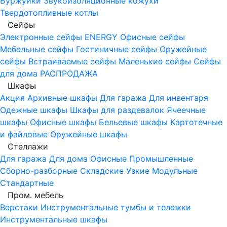
Буржуйки
Звукоизоляционные кожухи
Твердотопливные котлы
Сейфы
Электронные сейфы
ENERGY
Офисные сейфы
Мебельные сейфы
Гостиничные сейфы
Оружейные
сейфы
Встраиваемые сейфы
Маленькие сейфы
Сейфы
для дома
РАСПРОДАЖА
Шкафы
Акция
Архивные шкафы
Для гаража
Для инвентаря
Одежные шкафы
Шкафы для раздевалок
Ячеечные
шкафы
Офисные шкафы
Бельевые шкафы
Картотечные
и файловые
Оружейные шкафы
Стеллажи
Для гаража
Для дома
Офисные
Промышленные
Сборно-разборные
Складские
Узкие
Модульные
Стандартные
Пром. мебель
Верстаки
Инструментальные тумбы и тележки
Инструментальные шкафы