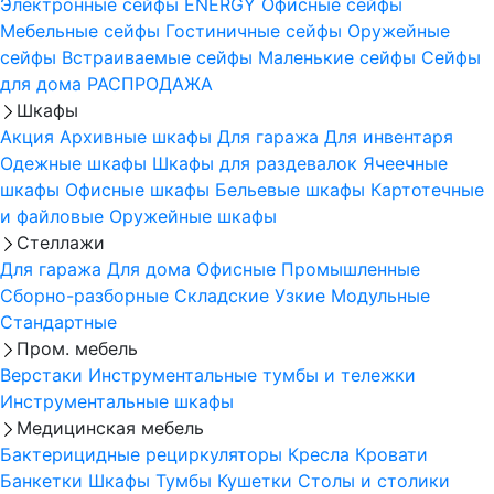
Электронные сейфы
ENERGY
Офисные сейфы
Мебельные сейфы
Гостиничные сейфы
Оружейные
сейфы
Встраиваемые сейфы
Маленькие сейфы
Сейфы
для дома
РАСПРОДАЖА
Шкафы
Акция
Архивные шкафы
Для гаража
Для инвентаря
Одежные шкафы
Шкафы для раздевалок
Ячеечные
шкафы
Офисные шкафы
Бельевые шкафы
Картотечные
и файловые
Оружейные шкафы
Стеллажи
Для гаража
Для дома
Офисные
Промышленные
Сборно-разборные
Складские
Узкие
Модульные
Стандартные
Пром. мебель
Верстаки
Инструментальные тумбы и тележки
Инструментальные шкафы
Медицинская мебель
Бактерицидные рециркуляторы
Кресла
Кровати
Банкетки
Шкафы
Тумбы
Кушетки
Столы и столики