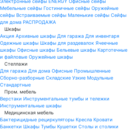
Электронные сейфы
ENERGY
Офисные сейфы
Мебельные сейфы
Гостиничные сейфы
Оружейные
сейфы
Встраиваемые сейфы
Маленькие сейфы
Сейфы
для дома
РАСПРОДАЖА
Шкафы
Акция
Архивные шкафы
Для гаража
Для инвентаря
Одежные шкафы
Шкафы для раздевалок
Ячеечные
шкафы
Офисные шкафы
Бельевые шкафы
Картотечные
и файловые
Оружейные шкафы
Стеллажи
Для гаража
Для дома
Офисные
Промышленные
Сборно-разборные
Складские
Узкие
Модульные
Стандартные
Пром. мебель
Верстаки
Инструментальные тумбы и тележки
Инструментальные шкафы
Медицинская мебель
Бактерицидные рециркуляторы
Кресла
Кровати
Банкетки
Шкафы
Тумбы
Кушетки
Столы и столики