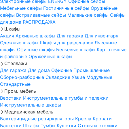
Электронные сейфы
ENERGY
Офисные сейфы
Мебельные сейфы
Гостиничные сейфы
Оружейные
сейфы
Встраиваемые сейфы
Маленькие сейфы
Сейфы
для дома
РАСПРОДАЖА
Шкафы
Акция
Архивные шкафы
Для гаража
Для инвентаря
Одежные шкафы
Шкафы для раздевалок
Ячеечные
шкафы
Офисные шкафы
Бельевые шкафы
Картотечные
и файловые
Оружейные шкафы
Стеллажи
Для гаража
Для дома
Офисные
Промышленные
Сборно-разборные
Складские
Узкие
Модульные
Стандартные
Пром. мебель
Верстаки
Инструментальные тумбы и тележки
Инструментальные шкафы
Медицинская мебель
Бактерицидные рециркуляторы
Кресла
Кровати
Банкетки
Шкафы
Тумбы
Кушетки
Столы и столики