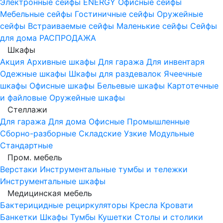
Электронные сейфы
ENERGY
Офисные сейфы
Мебельные сейфы
Гостиничные сейфы
Оружейные
сейфы
Встраиваемые сейфы
Маленькие сейфы
Сейфы
для дома
РАСПРОДАЖА
Шкафы
Акция
Архивные шкафы
Для гаража
Для инвентаря
Одежные шкафы
Шкафы для раздевалок
Ячеечные
шкафы
Офисные шкафы
Бельевые шкафы
Картотечные
и файловые
Оружейные шкафы
Стеллажи
Для гаража
Для дома
Офисные
Промышленные
Сборно-разборные
Складские
Узкие
Модульные
Стандартные
Пром. мебель
Верстаки
Инструментальные тумбы и тележки
Инструментальные шкафы
Медицинская мебель
Бактерицидные рециркуляторы
Кресла
Кровати
Банкетки
Шкафы
Тумбы
Кушетки
Столы и столики