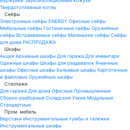
Буржуйки
Звукоизоляционные кожухи
Твердотопливные котлы
Сейфы
Электронные сейфы
ENERGY
Офисные сейфы
Мебельные сейфы
Гостиничные сейфы
Оружейные
сейфы
Встраиваемые сейфы
Маленькие сейфы
Сейфы
для дома
РАСПРОДАЖА
Шкафы
Акция
Архивные шкафы
Для гаража
Для инвентаря
Одежные шкафы
Шкафы для раздевалок
Ячеечные
шкафы
Офисные шкафы
Бельевые шкафы
Картотечные
и файловые
Оружейные шкафы
Стеллажи
Для гаража
Для дома
Офисные
Промышленные
Сборно-разборные
Складские
Узкие
Модульные
Стандартные
Пром. мебель
Верстаки
Инструментальные тумбы и тележки
Инструментальные шкафы