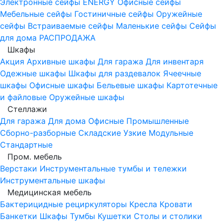
Электронные сейфы
ENERGY
Офисные сейфы
Мебельные сейфы
Гостиничные сейфы
Оружейные
сейфы
Встраиваемые сейфы
Маленькие сейфы
Сейфы
для дома
РАСПРОДАЖА
Шкафы
Акция
Архивные шкафы
Для гаража
Для инвентаря
Одежные шкафы
Шкафы для раздевалок
Ячеечные
шкафы
Офисные шкафы
Бельевые шкафы
Картотечные
и файловые
Оружейные шкафы
Стеллажи
Для гаража
Для дома
Офисные
Промышленные
Сборно-разборные
Складские
Узкие
Модульные
Стандартные
Пром. мебель
Верстаки
Инструментальные тумбы и тележки
Инструментальные шкафы
Медицинская мебель
Бактерицидные рециркуляторы
Кресла
Кровати
Банкетки
Шкафы
Тумбы
Кушетки
Столы и столики