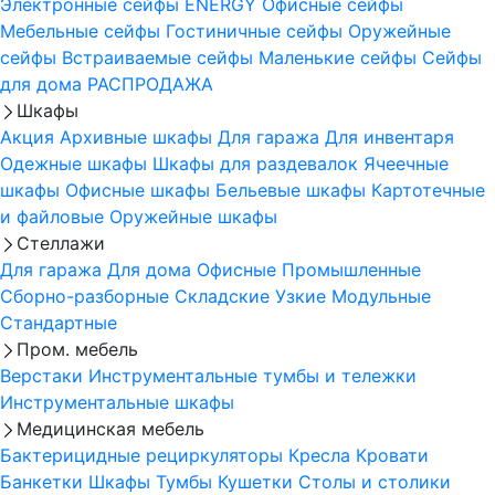
Электронные сейфы
ENERGY
Офисные сейфы
Мебельные сейфы
Гостиничные сейфы
Оружейные
сейфы
Встраиваемые сейфы
Маленькие сейфы
Сейфы
для дома
РАСПРОДАЖА
Шкафы
Акция
Архивные шкафы
Для гаража
Для инвентаря
Одежные шкафы
Шкафы для раздевалок
Ячеечные
шкафы
Офисные шкафы
Бельевые шкафы
Картотечные
и файловые
Оружейные шкафы
Стеллажи
Для гаража
Для дома
Офисные
Промышленные
Сборно-разборные
Складские
Узкие
Модульные
Стандартные
Пром. мебель
Верстаки
Инструментальные тумбы и тележки
Инструментальные шкафы
Медицинская мебель
Бактерицидные рециркуляторы
Кресла
Кровати
Банкетки
Шкафы
Тумбы
Кушетки
Столы и столики