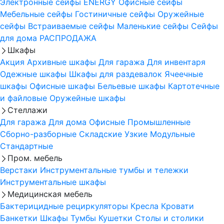
Электронные сейфы
ENERGY
Офисные сейфы
Мебельные сейфы
Гостиничные сейфы
Оружейные
сейфы
Встраиваемые сейфы
Маленькие сейфы
Сейфы
для дома
РАСПРОДАЖА
Шкафы
Акция
Архивные шкафы
Для гаража
Для инвентаря
Одежные шкафы
Шкафы для раздевалок
Ячеечные
шкафы
Офисные шкафы
Бельевые шкафы
Картотечные
и файловые
Оружейные шкафы
Стеллажи
Для гаража
Для дома
Офисные
Промышленные
Сборно-разборные
Складские
Узкие
Модульные
Стандартные
Пром. мебель
Верстаки
Инструментальные тумбы и тележки
Инструментальные шкафы
Медицинская мебель
Бактерицидные рециркуляторы
Кресла
Кровати
Банкетки
Шкафы
Тумбы
Кушетки
Столы и столики