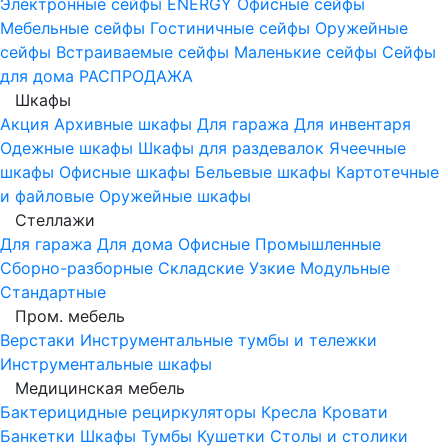
Электронные сейфы
ENERGY
Офисные сейфы
Мебельные сейфы
Гостиничные сейфы
Оружейные
сейфы
Встраиваемые сейфы
Маленькие сейфы
Сейфы
для дома
РАСПРОДАЖА
Шкафы
Акция
Архивные шкафы
Для гаража
Для инвентаря
Одежные шкафы
Шкафы для раздевалок
Ячеечные
шкафы
Офисные шкафы
Бельевые шкафы
Картотечные
и файловые
Оружейные шкафы
Стеллажи
Для гаража
Для дома
Офисные
Промышленные
Сборно-разборные
Складские
Узкие
Модульные
Стандартные
Пром. мебель
Верстаки
Инструментальные тумбы и тележки
Инструментальные шкафы
Медицинская мебель
Бактерицидные рециркуляторы
Кресла
Кровати
Банкетки
Шкафы
Тумбы
Кушетки
Столы и столики