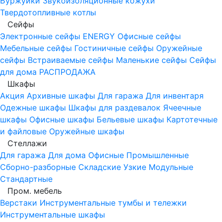
Буржуйки
Звукоизоляционные кожухи
Твердотопливные котлы
Сейфы
Электронные сейфы
ENERGY
Офисные сейфы
Мебельные сейфы
Гостиничные сейфы
Оружейные
сейфы
Встраиваемые сейфы
Маленькие сейфы
Сейфы
для дома
РАСПРОДАЖА
Шкафы
Акция
Архивные шкафы
Для гаража
Для инвентаря
Одежные шкафы
Шкафы для раздевалок
Ячеечные
шкафы
Офисные шкафы
Бельевые шкафы
Картотечные
и файловые
Оружейные шкафы
Стеллажи
Для гаража
Для дома
Офисные
Промышленные
Сборно-разборные
Складские
Узкие
Модульные
Стандартные
Пром. мебель
Верстаки
Инструментальные тумбы и тележки
Инструментальные шкафы