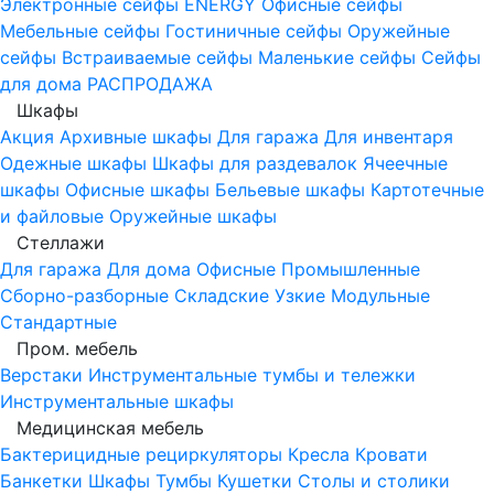
Электронные сейфы
ENERGY
Офисные сейфы
Мебельные сейфы
Гостиничные сейфы
Оружейные
сейфы
Встраиваемые сейфы
Маленькие сейфы
Сейфы
для дома
РАСПРОДАЖА
Шкафы
Акция
Архивные шкафы
Для гаража
Для инвентаря
Одежные шкафы
Шкафы для раздевалок
Ячеечные
шкафы
Офисные шкафы
Бельевые шкафы
Картотечные
и файловые
Оружейные шкафы
Стеллажи
Для гаража
Для дома
Офисные
Промышленные
Сборно-разборные
Складские
Узкие
Модульные
Стандартные
Пром. мебель
Верстаки
Инструментальные тумбы и тележки
Инструментальные шкафы
Медицинская мебель
Бактерицидные рециркуляторы
Кресла
Кровати
Банкетки
Шкафы
Тумбы
Кушетки
Столы и столики