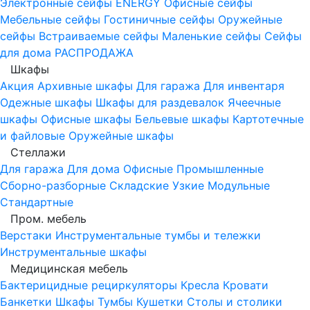
Электронные сейфы
ENERGY
Офисные сейфы
Мебельные сейфы
Гостиничные сейфы
Оружейные
сейфы
Встраиваемые сейфы
Маленькие сейфы
Сейфы
для дома
РАСПРОДАЖА
Шкафы
Акция
Архивные шкафы
Для гаража
Для инвентаря
Одежные шкафы
Шкафы для раздевалок
Ячеечные
шкафы
Офисные шкафы
Бельевые шкафы
Картотечные
и файловые
Оружейные шкафы
Стеллажи
Для гаража
Для дома
Офисные
Промышленные
Сборно-разборные
Складские
Узкие
Модульные
Стандартные
Пром. мебель
Верстаки
Инструментальные тумбы и тележки
Инструментальные шкафы
Медицинская мебель
Бактерицидные рециркуляторы
Кресла
Кровати
Банкетки
Шкафы
Тумбы
Кушетки
Столы и столики