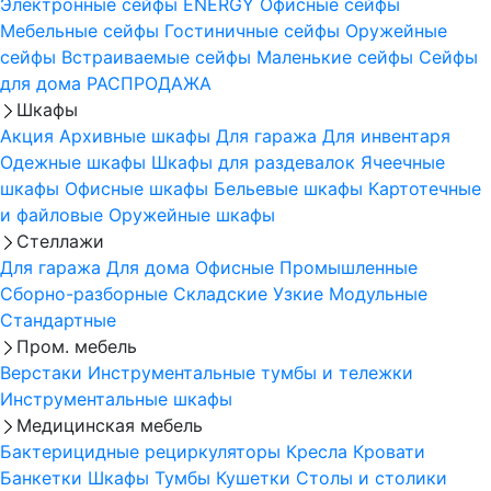
Электронные сейфы
ENERGY
Офисные сейфы
Мебельные сейфы
Гостиничные сейфы
Оружейные
сейфы
Встраиваемые сейфы
Маленькие сейфы
Сейфы
для дома
РАСПРОДАЖА
Шкафы
Акция
Архивные шкафы
Для гаража
Для инвентаря
Одежные шкафы
Шкафы для раздевалок
Ячеечные
шкафы
Офисные шкафы
Бельевые шкафы
Картотечные
и файловые
Оружейные шкафы
Стеллажи
Для гаража
Для дома
Офисные
Промышленные
Сборно-разборные
Складские
Узкие
Модульные
Стандартные
Пром. мебель
Верстаки
Инструментальные тумбы и тележки
Инструментальные шкафы
Медицинская мебель
Бактерицидные рециркуляторы
Кресла
Кровати
Банкетки
Шкафы
Тумбы
Кушетки
Столы и столики