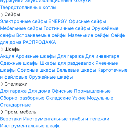
Буржуйки
Звукоизоляционные кожухи
Твердотопливные котлы
Сейфы
Электронные сейфы
ENERGY
Офисные сейфы
Мебельные сейфы
Гостиничные сейфы
Оружейные
сейфы
Встраиваемые сейфы
Маленькие сейфы
Сейфы
для дома
РАСПРОДАЖА
Шкафы
Акция
Архивные шкафы
Для гаража
Для инвентаря
Одежные шкафы
Шкафы для раздевалок
Ячеечные
шкафы
Офисные шкафы
Бельевые шкафы
Картотечные
и файловые
Оружейные шкафы
Стеллажи
Для гаража
Для дома
Офисные
Промышленные
Сборно-разборные
Складские
Узкие
Модульные
Стандартные
Пром. мебель
Верстаки
Инструментальные тумбы и тележки
Инструментальные шкафы