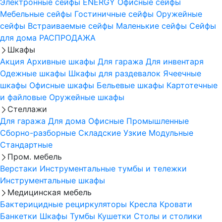
Электронные сейфы
ENERGY
Офисные сейфы
Мебельные сейфы
Гостиничные сейфы
Оружейные
сейфы
Встраиваемые сейфы
Маленькие сейфы
Сейфы
для дома
РАСПРОДАЖА
Шкафы
Акция
Архивные шкафы
Для гаража
Для инвентаря
Одежные шкафы
Шкафы для раздевалок
Ячеечные
шкафы
Офисные шкафы
Бельевые шкафы
Картотечные
и файловые
Оружейные шкафы
Стеллажи
Для гаража
Для дома
Офисные
Промышленные
Сборно-разборные
Складские
Узкие
Модульные
Стандартные
Пром. мебель
Верстаки
Инструментальные тумбы и тележки
Инструментальные шкафы
Медицинская мебель
Бактерицидные рециркуляторы
Кресла
Кровати
Банкетки
Шкафы
Тумбы
Кушетки
Столы и столики