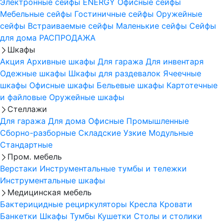
Электронные сейфы
ENERGY
Офисные сейфы
Мебельные сейфы
Гостиничные сейфы
Оружейные
сейфы
Встраиваемые сейфы
Маленькие сейфы
Сейфы
для дома
РАСПРОДАЖА
Шкафы
Акция
Архивные шкафы
Для гаража
Для инвентаря
Одежные шкафы
Шкафы для раздевалок
Ячеечные
шкафы
Офисные шкафы
Бельевые шкафы
Картотечные
и файловые
Оружейные шкафы
Стеллажи
Для гаража
Для дома
Офисные
Промышленные
Сборно-разборные
Складские
Узкие
Модульные
Стандартные
Пром. мебель
Верстаки
Инструментальные тумбы и тележки
Инструментальные шкафы
Медицинская мебель
Бактерицидные рециркуляторы
Кресла
Кровати
Банкетки
Шкафы
Тумбы
Кушетки
Столы и столики