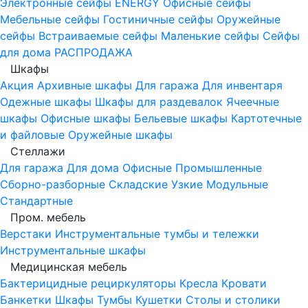
Электронные сейфы
ENERGY
Офисные сейфы
Мебельные сейфы
Гостиничные сейфы
Оружейные
сейфы
Встраиваемые сейфы
Маленькие сейфы
Сейфы
для дома
РАСПРОДАЖА
Шкафы
Акция
Архивные шкафы
Для гаража
Для инвентаря
Одежные шкафы
Шкафы для раздевалок
Ячеечные
шкафы
Офисные шкафы
Бельевые шкафы
Картотечные
и файловые
Оружейные шкафы
Стеллажи
Для гаража
Для дома
Офисные
Промышленные
Сборно-разборные
Складские
Узкие
Модульные
Стандартные
Пром. мебель
Верстаки
Инструментальные тумбы и тележки
Инструментальные шкафы
Медицинская мебель
Бактерицидные рециркуляторы
Кресла
Кровати
Банкетки
Шкафы
Тумбы
Кушетки
Столы и столики