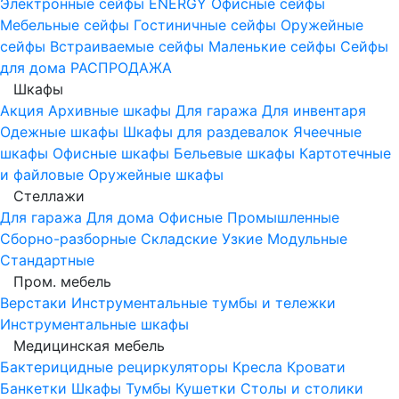
Электронные сейфы
ENERGY
Офисные сейфы
Мебельные сейфы
Гостиничные сейфы
Оружейные
сейфы
Встраиваемые сейфы
Маленькие сейфы
Сейфы
для дома
РАСПРОДАЖА
Шкафы
Акция
Архивные шкафы
Для гаража
Для инвентаря
Одежные шкафы
Шкафы для раздевалок
Ячеечные
шкафы
Офисные шкафы
Бельевые шкафы
Картотечные
и файловые
Оружейные шкафы
Стеллажи
Для гаража
Для дома
Офисные
Промышленные
Сборно-разборные
Складские
Узкие
Модульные
Стандартные
Пром. мебель
Верстаки
Инструментальные тумбы и тележки
Инструментальные шкафы
Медицинская мебель
Бактерицидные рециркуляторы
Кресла
Кровати
Банкетки
Шкафы
Тумбы
Кушетки
Столы и столики