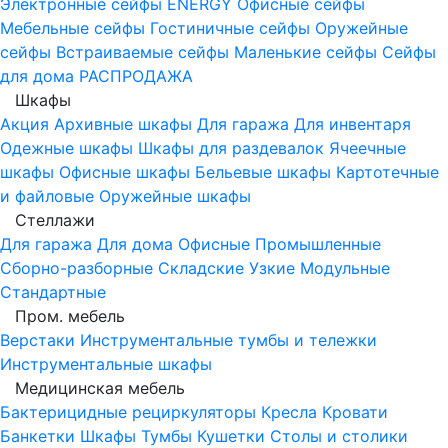
Электронные сейфы
ENERGY
Офисные сейфы
Мебельные сейфы
Гостиничные сейфы
Оружейные
сейфы
Встраиваемые сейфы
Маленькие сейфы
Сейфы
для дома
РАСПРОДАЖА
Шкафы
Акция
Архивные шкафы
Для гаража
Для инвентаря
Одежные шкафы
Шкафы для раздевалок
Ячеечные
шкафы
Офисные шкафы
Бельевые шкафы
Картотечные
и файловые
Оружейные шкафы
Стеллажи
Для гаража
Для дома
Офисные
Промышленные
Сборно-разборные
Складские
Узкие
Модульные
Стандартные
Пром. мебель
Верстаки
Инструментальные тумбы и тележки
Инструментальные шкафы
Медицинская мебель
Бактерицидные рециркуляторы
Кресла
Кровати
Банкетки
Шкафы
Тумбы
Кушетки
Столы и столики