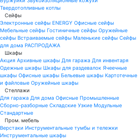
Буржуйки
Звукоизоляционные кожухи
Твердотопливные котлы
Сейфы
Электронные сейфы
ENERGY
Офисные сейфы
Мебельные сейфы
Гостиничные сейфы
Оружейные
сейфы
Встраиваемые сейфы
Маленькие сейфы
Сейфы
для дома
РАСПРОДАЖА
Шкафы
Акция
Архивные шкафы
Для гаража
Для инвентаря
Одежные шкафы
Шкафы для раздевалок
Ячеечные
шкафы
Офисные шкафы
Бельевые шкафы
Картотечные
и файловые
Оружейные шкафы
Стеллажи
Для гаража
Для дома
Офисные
Промышленные
Сборно-разборные
Складские
Узкие
Модульные
Стандартные
Пром. мебель
Верстаки
Инструментальные тумбы и тележки
Инструментальные шкафы