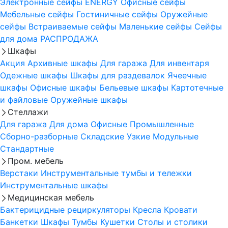
Электронные сейфы
ENERGY
Офисные сейфы
Мебельные сейфы
Гостиничные сейфы
Оружейные
сейфы
Встраиваемые сейфы
Маленькие сейфы
Сейфы
для дома
РАСПРОДАЖА
Шкафы
Акция
Архивные шкафы
Для гаража
Для инвентаря
Одежные шкафы
Шкафы для раздевалок
Ячеечные
шкафы
Офисные шкафы
Бельевые шкафы
Картотечные
и файловые
Оружейные шкафы
Стеллажи
Для гаража
Для дома
Офисные
Промышленные
Сборно-разборные
Складские
Узкие
Модульные
Стандартные
Пром. мебель
Верстаки
Инструментальные тумбы и тележки
Инструментальные шкафы
Медицинская мебель
Бактерицидные рециркуляторы
Кресла
Кровати
Банкетки
Шкафы
Тумбы
Кушетки
Столы и столики