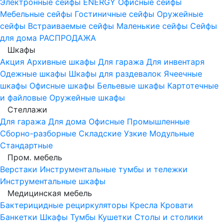
Электронные сейфы
ENERGY
Офисные сейфы
Мебельные сейфы
Гостиничные сейфы
Оружейные
сейфы
Встраиваемые сейфы
Маленькие сейфы
Сейфы
для дома
РАСПРОДАЖА
Шкафы
Акция
Архивные шкафы
Для гаража
Для инвентаря
Одежные шкафы
Шкафы для раздевалок
Ячеечные
шкафы
Офисные шкафы
Бельевые шкафы
Картотечные
и файловые
Оружейные шкафы
Стеллажи
Для гаража
Для дома
Офисные
Промышленные
Сборно-разборные
Складские
Узкие
Модульные
Стандартные
Пром. мебель
Верстаки
Инструментальные тумбы и тележки
Инструментальные шкафы
Медицинская мебель
Бактерицидные рециркуляторы
Кресла
Кровати
Банкетки
Шкафы
Тумбы
Кушетки
Столы и столики