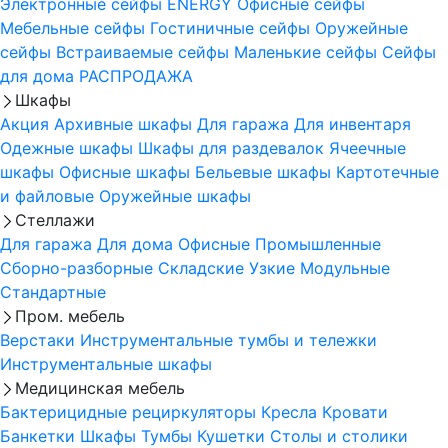
Электронные сейфы
ENERGY
Офисные сейфы
Мебельные сейфы
Гостиничные сейфы
Оружейные
сейфы
Встраиваемые сейфы
Маленькие сейфы
Сейфы
для дома
РАСПРОДАЖА
Шкафы
Акция
Архивные шкафы
Для гаража
Для инвентаря
Одежные шкафы
Шкафы для раздевалок
Ячеечные
шкафы
Офисные шкафы
Бельевые шкафы
Картотечные
и файловые
Оружейные шкафы
Стеллажи
Для гаража
Для дома
Офисные
Промышленные
Сборно-разборные
Складские
Узкие
Модульные
Стандартные
Пром. мебель
Верстаки
Инструментальные тумбы и тележки
Инструментальные шкафы
Медицинская мебель
Бактерицидные рециркуляторы
Кресла
Кровати
Банкетки
Шкафы
Тумбы
Кушетки
Столы и столики