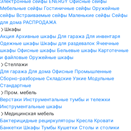
Электронные сейфы
ENERGY
Офисные сейфы
Мебельные сейфы
Гостиничные сейфы
Оружейные
сейфы
Встраиваемые сейфы
Маленькие сейфы
Сейфы
для дома
РАСПРОДАЖА
Шкафы
Акция
Архивные шкафы
Для гаража
Для инвентаря
Одежные шкафы
Шкафы для раздевалок
Ячеечные
шкафы
Офисные шкафы
Бельевые шкафы
Картотечные
и файловые
Оружейные шкафы
Стеллажи
Для гаража
Для дома
Офисные
Промышленные
Сборно-разборные
Складские
Узкие
Модульные
Стандартные
Пром. мебель
Верстаки
Инструментальные тумбы и тележки
Инструментальные шкафы
Медицинская мебель
Бактерицидные рециркуляторы
Кресла
Кровати
Банкетки
Шкафы
Тумбы
Кушетки
Столы и столики