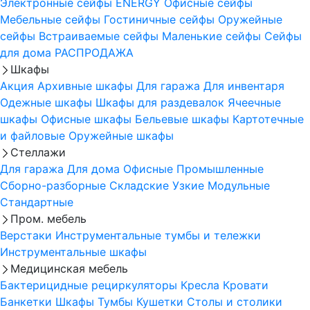
Электронные сейфы
ENERGY
Офисные сейфы
Мебельные сейфы
Гостиничные сейфы
Оружейные
сейфы
Встраиваемые сейфы
Маленькие сейфы
Сейфы
для дома
РАСПРОДАЖА
Шкафы
Акция
Архивные шкафы
Для гаража
Для инвентаря
Одежные шкафы
Шкафы для раздевалок
Ячеечные
шкафы
Офисные шкафы
Бельевые шкафы
Картотечные
и файловые
Оружейные шкафы
Стеллажи
Для гаража
Для дома
Офисные
Промышленные
Сборно-разборные
Складские
Узкие
Модульные
Стандартные
Пром. мебель
Верстаки
Инструментальные тумбы и тележки
Инструментальные шкафы
Медицинская мебель
Бактерицидные рециркуляторы
Кресла
Кровати
Банкетки
Шкафы
Тумбы
Кушетки
Столы и столики